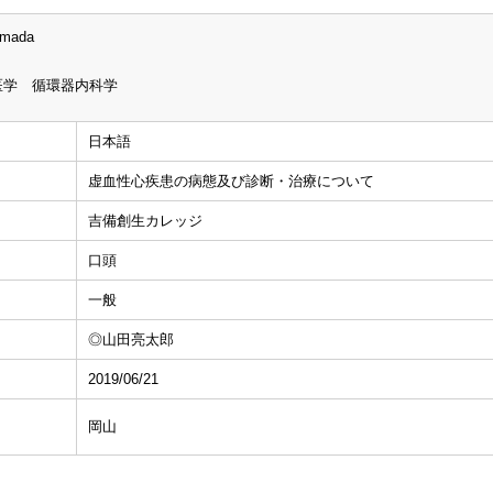
amada
医学 循環器内科学
日本語
虚血性心疾患の病態及び診断・治療について
吉備創生カレッジ
口頭
一般
◎山田亮太郎
2019/06/21
岡山