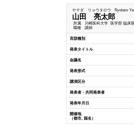
ヤマダ リョウタロウ
Ryotaro Y
山田 亮太郎
所属
川崎医科大学 医学部 臨床
職種
講師
言語種別
発表タイトル
会議名
発表形式
講演区分
発表者・共同発表者
発表年月日
開催地
（都市, 国名）