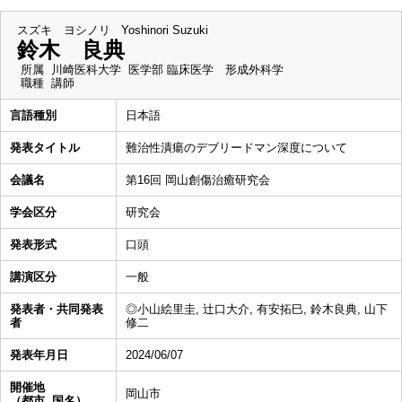
スズキ ヨシノリ
Yoshinori Suzuki
鈴木 良典
所属
川崎医科大学 医学部 臨床医学 形成外科学
職種
講師
言語種別
日本語
発表タイトル
難治性潰瘍のデブリードマン深度について
会議名
第16回 岡山創傷治癒研究会
学会区分
研究会
発表形式
口頭
講演区分
一般
発表者・共同発表
◎小山絵里圭, 辻口大介, 有安拓巳, 鈴木良典, 山下
者
修二
発表年月日
2024/06/07
開催地
岡山市
（都市, 国名）