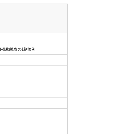
多発動脈炎の1剖検例