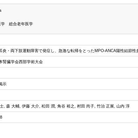
a
医学 総合老年医学
耳炎・両下肢運動障害で発症し、急激な転帰をとったMPO-ANCA陽性結節性
日本腎臓学会西部学術大会
掲示
, 森 大輔, 伊藤 大介, 松田 潤, 角谷 裕之, 村田 尚子, 竹治 正展, 山内 淳
08