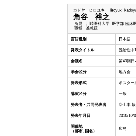
カドヤ ヒロユキ
Hiroyuki Kadoy
角谷 裕之
所属
川崎医科大学 医学部 臨床
職種
准教授
言語種別
日本語
発表タイトル
難治性中
会議名
第40回
学会区分
地方会
発表形式
ポスター
講演区分
一般
発表者・共同発表者
◎山本 毅士
発表年月日
2010/10/
開催地
広島
（都市, 国名）