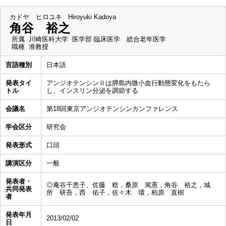
カドヤ ヒロユキ
Hiroyuki Kadoya
角谷 裕之
所属
川崎医科大学 医学部 臨床医学 総合老年医学
職種
准教授
言語種別
日本語
発表タイ
アンジオテンシンⅡは膵島内微小血行動態変化をもたら
トル
し、インスリン分泌を調節する
会議名
第18回東京アンジオテンシンカンファレンス
学会区分
研究会
発表形式
口頭
講演区分
一般
発表者・
◎庵谷千恵子、佐藤 稔，桑原 篤憲，角谷 裕之，城
共同発表
所 研吾，西 佑子，佐々木 環，柏原 直樹
者
発表年月
2013/02/02
日