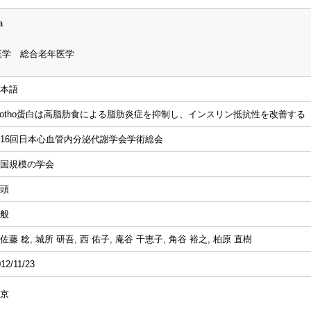
a
医学 総合老年医学
本語
lotho蛋白は高脂肪食による脂肪炎症を抑制し、インスリン抵抗性を改善する
16回日本心血管内分泌代謝学会学術総会
国規模の学会
頭
般
佐藤 稔, 城所 研吾, 西 佑子, 庵谷 千恵子, 角谷 裕之, 柏原 直樹
12/11/23
京