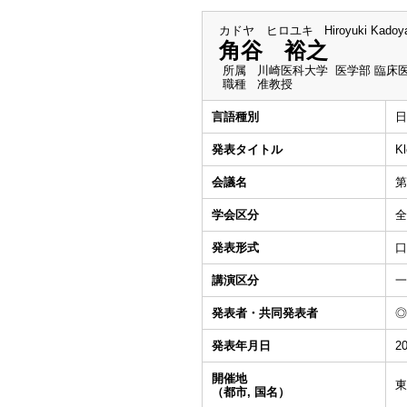
カドヤ ヒロユキ
Hiroyuki Kadoy
角谷 裕之
所属
川崎医科大学 医学部 臨床
職種
准教授
言語種別
日
発表タイトル
K
会議名
第
学会区分
全
発表形式
口
講演区分
一
発表者・共同発表者
◎
発表年月日
20
開催地
東
（都市, 国名）