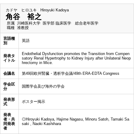
カドヤ ヒロユキ
Hiroyuki Kadoya
角谷 裕之
所属
川崎医科大学 医学部 臨床医学 総合老年医学
職種
准教授
言語種
英語
別
Endothelial Dysfunction promotes the Transition from Compen
発表タ
satory Renal Hypertrophy to Kidney Injury after Unilateral Neop
イトル
hrectomy in Mice.
会議名
第49回欧州腎臓・透析学会議/49th ERA-EDTA Congress
学会区
国際学会及び海外の学会
分
発表形
ポスター掲示
式
発表
者・共
◎Hiroyuki Kadoya, Hajime Nagasu, Minoru Satoh, Tamaki Sa
同発表
saki , Naoki Kashihara
者