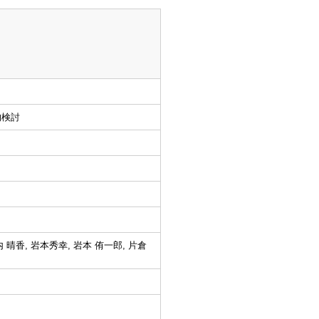
的検討
内 晴香, 岩本秀幸, 岩本 侑一郎, 片倉