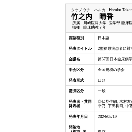
タケノウチ ハルカ
Haruka Take
竹之内 晴香
所属
川崎医科大学 医学部 臨床
職種
臨床助教７年
言語種別
日本語
発表タイトル
2型糖尿病患者に対
会議名
第67回日本糖尿病
学会区分
全国規模の学会
発表形式
口頭
講演区分
一般
発表者・共同
◎伏見佳朗, 木村友彦,
発表者
幸乃, 下田将司, 中
発表年月日
2024/05/19
開催地
（都市, 国
東京