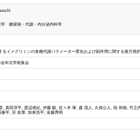
nouchi
医学 糖尿病・代謝・内分泌内科学
するイメグリミンの各種代謝パラメーター変化および副作用に関する後方視
学会年次学術集会
 真田淳平, 渡辺侑紀, 伊藤 駿, 佐々木 琢, 森 茂人, 久保公人, 段 和徳, 竹之
西修平, 宗 友厚, 加来浩平, 金藤秀明