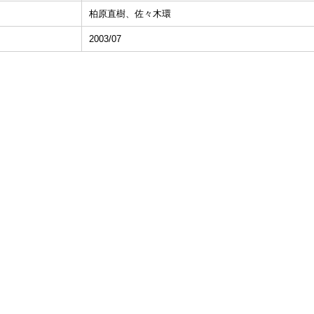
柏原直樹、佐々木環
2003/07