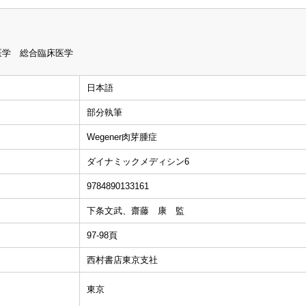
医学 総合臨床医学
日本語
部分執筆
Wegener肉芽腫症
ダイナミックメディシン6
9784890133161
下条文武、齋藤 康 監
97-98頁
西村書店東京支社
東京