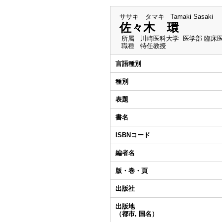
ササキ タマキ
Tamaki Sasaki
佐々木 環
所属
川崎医科大学 医学部 臨床
職種
特任教授
言語種別
種別
表題
書名
ISBNコード
編者名
版・巻・頁
出版社
出版地
（都市, 国名）