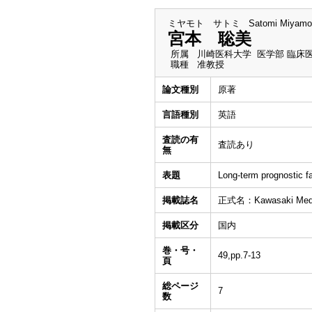
ミヤモト サトミ
Satomi Miyamo
宮本 聡美
所属
川崎医科大学 医学部 臨床
職種
准教授
論文種別
原著
言語種別
英語
査読の有
査読あり
無
表題
Long-term prognostic fa
掲載誌名
正式名：Kawasaki Medic
掲載区分
国内
巻・号・
49,pp.7-13
頁
総ページ
7
数