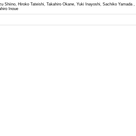
 Shiino, Hiroko Tateishi, Takahiro Okane, Yuki Inayoshi, Sachiko Yamada , J
hiro Inoue