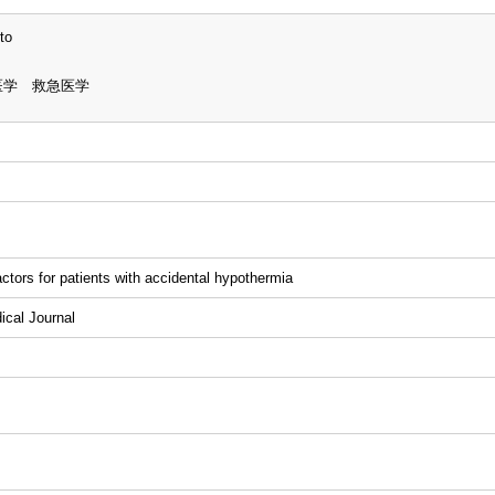
to
医学 救急医学
ctors for patients with accidental hypothermia
al Journal