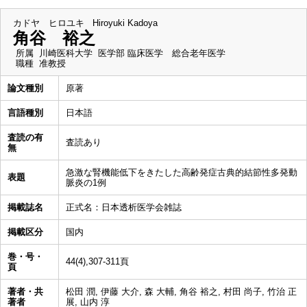
カドヤ ヒロユキ
Hiroyuki Kadoya
角谷 裕之
所属
川崎医科大学 医学部 臨床医学 総合老年医学
職種
准教授
論文種別
原著
言語種別
日本語
査読の有
査読あり
無
急激な腎機能低下をきたした高齢発症古典的結節性多発動
表題
脈炎の1例
掲載誌名
正式名：日本透析医学会雑誌
掲載区分
国内
巻・号・
44(4),307-311頁
頁
著者・共
松田 潤, 伊藤 大介, 森 大輔, 角谷 裕之, 村田 尚子, 竹治 正
著者
展, 山内 淳