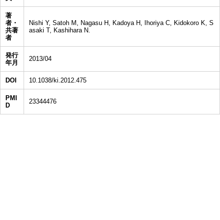
著
者・
Nishi Y, Satoh M, Nagasu H, Kadoya H, Ihoriya C, Kidokoro K, S
共著
asaki T, Kashihara N.
者
発行
2013/04
年月
DOI
10.1038/ki.2012.475
PMI
23344476
D