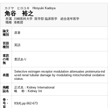
カドヤ ヒロユキ
Hiroyuki Kadoya
角谷 裕之
所属
川崎医科大学 医学部 臨床医学 総合老年医学
職種
准教授
論文
原著
種別
言語
英語
種別
査読
の有
査読あり
無
Selective estrogen receptor modulation attenuates proteinuria-ind
表題
uced renal tubular damage by modulating mitochondrial oxidative
status.
掲載
正式名：Kidney International
誌名
略 称：Kidney Int
巻・
号・
83(4),pp.662-673
頁