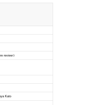
ure review✩
uya Kato