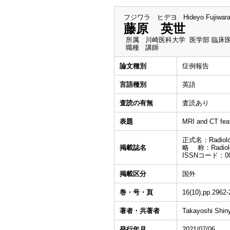
フジワラ ヒデヨ
Hideyo Fujiwar
藤原 英世
所属
川崎医科大学 医学部 臨床
職種
講師
論文種別
症例報告
言語種別
英語
査読の有無
査読あり
表題
MRI and CT feat
正式名：Radiolo
掲載誌名
略 称：Radiol
ISSNコード：003
掲載区分
国外
巻・号・頁
16(10),pp.2962
著者・共著者
Takayoshi Shin
発行年月
2021/07/06