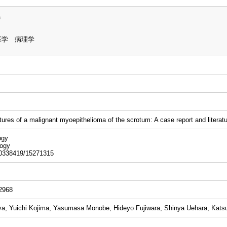
a
医学 病理学
ures of a malignant myoepithelioma of the scrotum: A case report and literat
gy
ogy
38419/15271315
-2968
ya, Yuichi Kojima, Yasumasa Monobe, Hideyo Fujiwara, Shinya Uehara, Kats