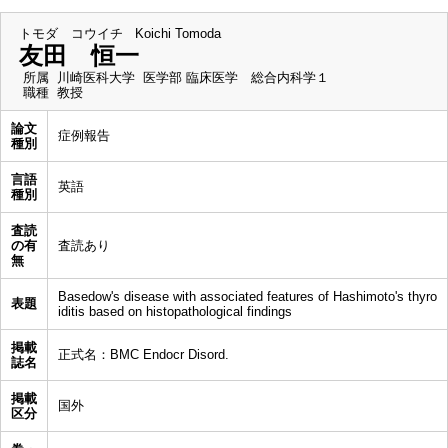
トモダ コウイチ
Koichi Tomoda
友田 恒一
所属
川崎医科大学 医学部 臨床医学 総合内科学１
職種
教授
論文
症例報告
種別
言語
英語
種別
査読
の有
査読あり
無
Basedow's disease with associated features of Hashimoto's thyro
表題
iditis based on histopathological findings
掲載
正式名：BMC Endocr Disord.
誌名
掲載
国外
区分