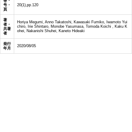
巻・
号・
20(1),pp.120
頁
著
Horiya Megumi, Anno Takatoshi, Kawasaki Fumiko, Iwamoto Yui
者・
chiro, Irie Shintaro, Monobe Yasumasa, Tomoda Koichi , Kaku K
共著
ohei, Nakanishi Shuhei, Kaneto Hideaki
者
発行
2020/08/05
年月