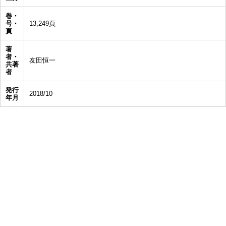
巻・
号・
13,249頁
頁
著
者・
友田恒一
共著
者
発行
2018/10
年月