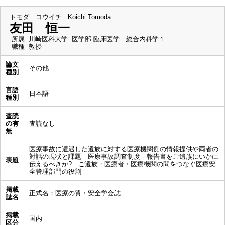
トモダ コウイチ
Koichi Tomoda
友田 恒一
所属
川崎医科大学 医学部 臨床医学 総合内科学１
職種
教授
論文
その他
種別
言語
日本語
種別
査読
の有
査読なし
無
医療事故に遭遇した遺族に対する医療機関側の情報提供や両者の
対話の現状と課題 医療事故調査制度 報告書をご遺族にいかに
表題
伝えるべきか? ご遺族・医療者・医療機関の間をつなぐ医療安
全管理部門の役割
掲載
正式名：医療の質・安全学会誌
誌名
掲載
国内
区分