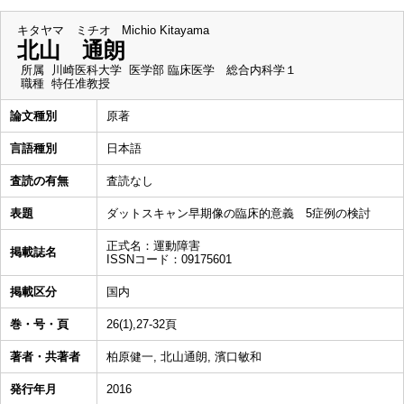
キタヤマ ミチオ
Michio Kitayama
北山 通朗
所属
川崎医科大学 医学部 臨床医学 総合内科学１
職種
特任准教授
論文種別
原著
言語種別
日本語
査読の有無
査読なし
表題
ダットスキャン早期像の臨床的意義 5症例の検討
正式名：運動障害
掲載誌名
ISSNコード：09175601
掲載区分
国内
巻・号・頁
26(1),27-32頁
著者・共著者
柏原健一, 北山通朗, 濱口敏和
発行年月
2016