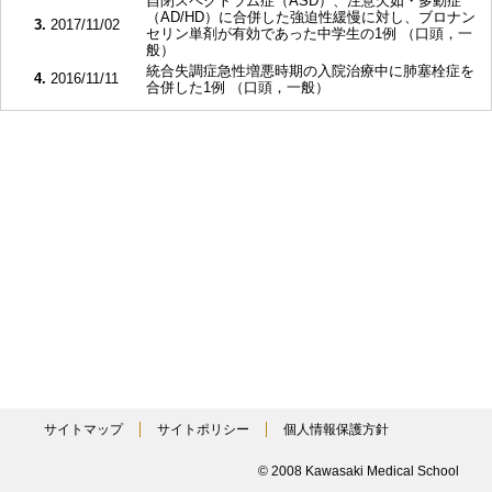
自閉スペクトラム症（ASD）、注意欠如・多動症
（AD/HD）に合併した強迫性緩慢に対し、ブロナン
3.
2017/11/02
セリン単剤が有効であった中学生の1例 （口頭，一
般）
統合失調症急性増悪時期の入院治療中に肺塞栓症を
4.
2016/11/11
合併した1例 （口頭，一般）
サイトマップ
サイトポリシー
個人情報保護方針
© 2008 Kawasaki Medical School