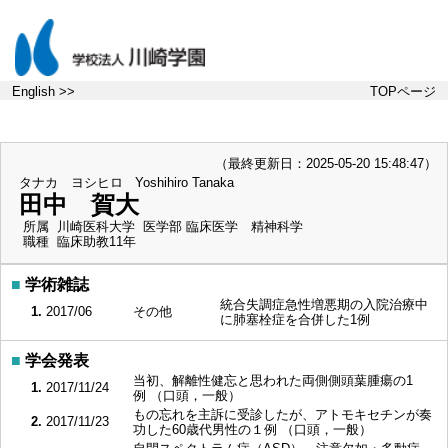
English >>
TOPページ
（最終更新日：2025-05-20 15:48:47）
タナカ ヨシヒロ
Yoshihiro Tanaka
田中 賀大
所属
川崎医科大学 医学部 臨床医学 精神科学
職種
臨床助教11年
■
学術雑誌
統合失調症急性増悪期の入院治療中
1.
2017/06
その他
に肺塞栓症を合併した1例
■
学会発表
当初、解離性健忘と思われた両側側頭葉腫瘍の1
1.
2017/11/24
例 （口頭，一般）
もの忘れを主訴に受診したが、アトモキセチンが奏
2.
2017/11/23
功した60歳代男性の１例 （口頭，一般）