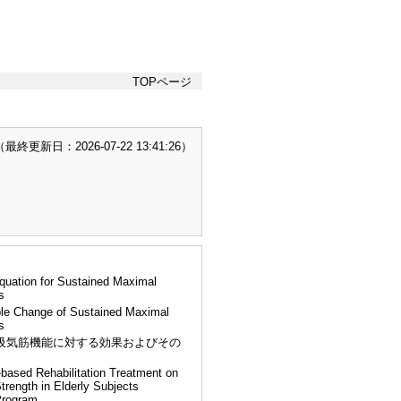
TOPページ
終更新日：2026-07-22 13:41:26）
Equation for Sustained Maximal
ts
ble Change of Sustained Maximal
ts
吸気筋機能に対する効果およびその
based Rehabilitation Treatment on
rength in Elderly Subjects
 Program