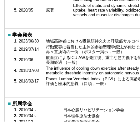
Effects of static and dynamic stretc
5.
2020/05
原著
uptake, heart rate variability, oxidi
vessels and muscular discharges du
■
学会発表
1.
2023/06/30
地域高齢者における吸気筋持久力と呼吸筋サルコペ
行動変容に着目した主体的参加型理学療法が有効で
2.
2019/07/14
再々置換術の一例 （ポスター掲示，一般）
敗血症によるICU-AWを発症後、重症な筋力低下
3.
2019/06
長期経過 （一般）
The influence of cooling down exercise after steady
4.
2018/07/08
metabolic threshold intensity on autonomic 
Psoas Lumbar Vertebral Index（PLV
5.
2018/02/17
評価と臨床的意義 （口頭，一般）
■
所属学会
1.
2010/04～
日本心臓リハビリテーション学会
2.
2010/04～
日本理学療法士協会
3.
2014/12～
日本集中治療医学会
4.
2016/04～
川崎医療福祉学会
5.
2016/04～
中国四国リハビリテーション医学研究会