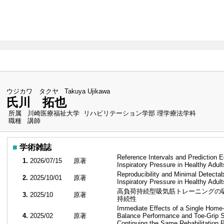
（最
ウジカワ タクヤ
Takuya Ujikawa
氏川 拓也
所属
川崎医療福祉大学 リハビリテーション学部 理学療法学科
職種
講師
■
学術雑誌
Reference Intervals and Prediction 
1.
2026/07/15
原著
Inspiratory Pressure in Healthy Adul
Reproducibility and Minimal Detecta
2.
2025/10/01
原著
Inspiratory Pressure in Healthy Adul
高負荷持続型吸気筋トレーニングの
3.
2025/10
原著
持続性
Immediate Effects of a Single Home-
4.
2025/02
原著
Balance Performance and Toe-Grip St
Continuing the Same Rehabilitation