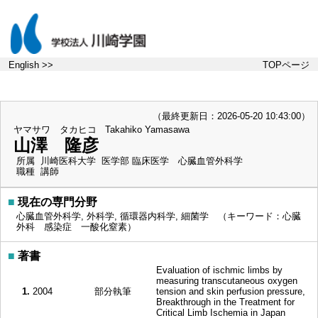
English >>
TOPページ
（最終更新日：2026-05-20 10:43:00）
ヤマサワ タカヒコ
Takahiko Yamasawa
山澤 隆彦
所属
川崎医科大学 医学部 臨床医学 心臓血管外科学
職種
講師
■
現在の専門分野
心臓血管外科学, 外科学, 循環器内科学, 細菌学 （キーワード：心臓
外科 感染症 一酸化窒素）
■
著書
Evaluation of ischmic limbs by
measuring transcutaneous oxygen
1.
2004
部分執筆
tension and skin perfusion pressure,
Breakthrough in the Treatment for
Critical Limb Ischemia in Japan