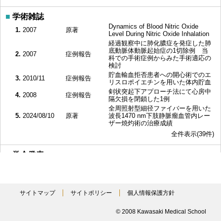
■
学術雑誌
Dynamics of Blood Nitric Oxide
1.
2007
原著
Level During Nitric Oxide Inhalation
経過観察中に肺化膿症を発症した肺
底動脈体動脈起始症の1切除例 当
2.
2007
症例報告
科での手術症例からみた手術適応の
検討
貯血輸血拒否患者への開心術でのエ
3.
2010/11
症例報告
リスロポイエチンを用いた体内貯血
剣状突起下アプローチ法にて心房中
4.
2008
症例報告
隔欠損を閉鎖した1例
全周照射型細径ファイバーを用いた
5.
2024/08/10
原著
波長1470 nm下肢静脈瘤血管内レー
ザー焼灼術の治療成績
全件表示(39件)
■
学会発表
上行置換後末梢側吻合部動脈瘤に対するTEVAR術
1.
2024/08/24
中にNajutaがmigrationし、自作fenestrationデバイス
を追加し、bail outした1例 （口頭，一般）
EVAR後遠隔期にB型解離を発症し、EVARデバイス
2.
2024/08/04
サイトマップ
サイトポリシー
個人情報保護方針
閉塞を併発した1例 （口頭，一般）
EVAR 後 typeIaEL による AAA rupture に対して緊
3.
2024/08/03
© 2008 Kawasaki Medical School
急 FBEVAR で救命できた1例 （口頭，一般）