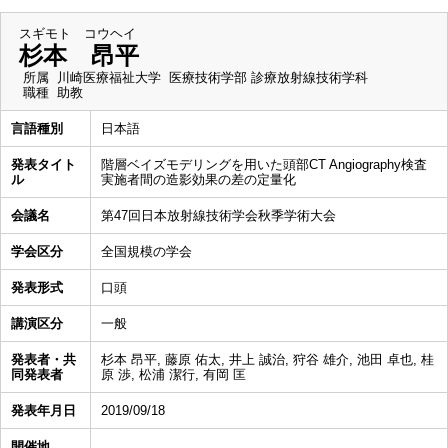
スギモト コウヘイ
杉本 昂平
所属
川崎医療福祉大学 医療技術学部 診療放射線技術学科
職種
助教
言語種別
日本語
発表タイト
階層ベイズモデリングを用いた頭部CT Angiography検査
ル
実施者間の造影効果の差の定量化
会議名
第47回日本放射線技術学会秋季学術大会
学会区分
全国規模の学会
発表形式
口頭
講演区分
一般
発表者・共
杉本 昂平, 藤原 佑太, 井上 誠治, 狩谷 雄介, 池田 卓也, 桂
同発表者
原 渉, 松浦 潔行, 有岡 匡
発表年月日
2019/09/18
開催地