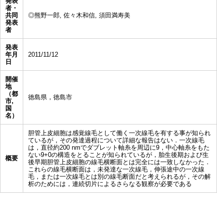
発表
者・
共同
◎熊野一郎, 佐々木和信, 須田満寿美
発表
者
発表
年月
2011/11/12
日
開催
地
（都
徳島県，徳島市
市,
国
名）
胆管上皮細胞は感覚線毛として働く一次線毛を有する事が知られ
ているが，その発達過程について詳細な報告はない．一次線毛
は，直径約200 nmでダブレット軸糸を周辺に9，中心軸糸をもた
ない9+0の構造をとることが知られているが，胎生後期および生
概要
後早期胆管上皮細胞の線毛横断面とは完全には一致しなかった．
これらの線毛横断面は，未発達な一次線毛，伸張途中の一次線
毛，または一次線毛とは別の線毛断面だと考えられるが，その解
析のためには，連続切片によるさらなる観察が必要である