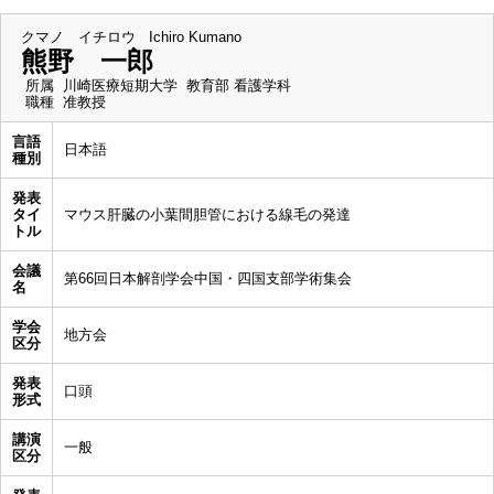
クマノ イチロウ
Ichiro Kumano
熊野 一郎
所属
川崎医療短期大学 教育部 看護学科
職種
准教授
言語
日本語
種別
発表
タイ
マウス肝臓の小葉間胆管における線毛の発達
トル
会議
第66回日本解剖学会中国・四国支部学術集会
名
学会
地方会
区分
発表
口頭
形式
講演
一般
区分