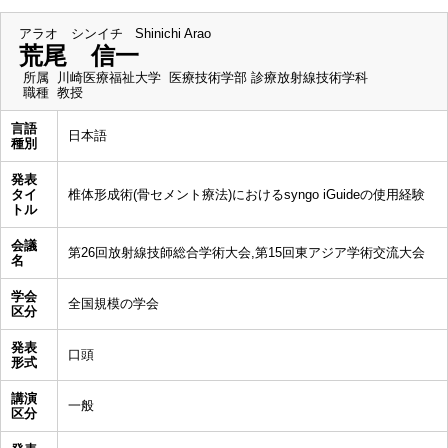
アラオ シンイチ
Shinichi Arao
荒尾 信一
所属
川崎医療福祉大学 医療技術学部 診療放射線技術学科
職種
教授
言語
日本語
種別
発表
タイ
椎体形成術(骨セメント療法)におけるsyngo iGuideの使用経験
トル
会議
第26回放射線技師総合学術大会,第15回東アジア学術交流大会
名
学会
全国規模の学会
区分
発表
口頭
形式
講演
一般
区分