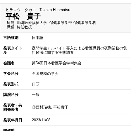
ヒラマツ タカコ
Takako Hiramatsu
平松 貴子
所属
川崎医療福祉大学 保健看護学部 保健看護学科
職種
特任教授
言語種別
日本語
発表タイト
夜間学生アルバイト導入による看護職員の夜勤業務の負
ル
担軽減に関する実態調査
会議名
第54回日本看護学会学術集会
学会区分
全国規模の学会
発表形式
口頭
講演区分
一般
発表者・共
◎西村瑞穂, 平松貴子
同発表者
発表年月日
2023/11/08
開催地