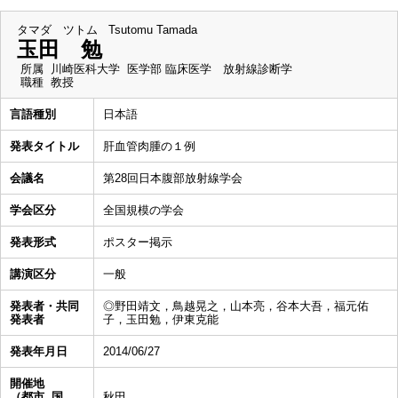
タマダ ツトム
Tsutomu Tamada
玉田 勉
所属
川崎医科大学 医学部 臨床医学 放射線診断学
職種
教授
言語種別
日本語
発表タイトル
肝血管肉腫の１例
会議名
第28回日本腹部放射線学会
学会区分
全国規模の学会
発表形式
ポスター掲示
講演区分
一般
発表者・共同
◎野田靖文，鳥越晃之，山本亮，谷本大吾，福元佑
発表者
子，玉田勉，伊東克能
発表年月日
2014/06/27
開催地
（都市, 国
秋田