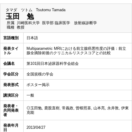
タマダ ツトム
Tsutomu Tamada
玉田 勉
所属
川崎医科大学 医学部 臨床医学 放射線診断学
職種
教授
言語種別
日本語
発表タイ
Multiparametric MRIにおける前立腺癌悪性度の評価：前立
トル
腺全摘除術後のクリニカルリスクスコアとの比較
会議名
第101回日本泌尿器科学会総会
学会区分
全国規模の学会
発表形式
ポスター掲示
講演区分
一般
発表者・
◎玉田勉, 鹿股直樹, 常義政, 曽根照喜, 山本亮, 永井敦, 伊東
共同発表
克能
者
発表年月
2013/04/27
日