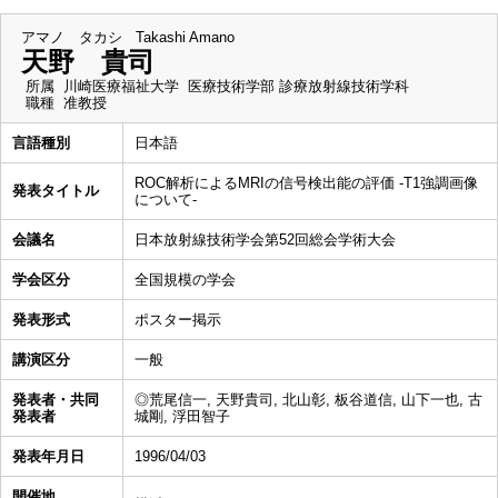
アマノ タカシ
Takashi Amano
天野 貴司
所属
川崎医療福祉大学 医療技術学部 診療放射線技術学科
職種
准教授
言語種別
日本語
ROC解析によるMRIの信号検出能の評価 -T1強調画像
発表タイトル
について-
会議名
日本放射線技術学会第52回総会学術大会
学会区分
全国規模の学会
発表形式
ポスター掲示
講演区分
一般
発表者・共同
◎荒尾信一, 天野貴司, 北山彰, 板谷道信, 山下一也, 古
発表者
城剛, 浮田智子
発表年月日
1996/04/03
開催地