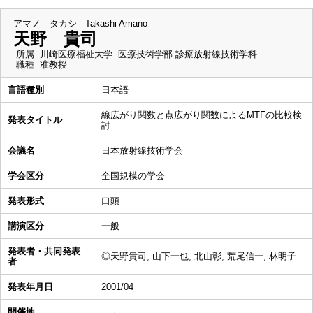
アマノ タカシ
Takashi Amano
天野 貴司
所属
川崎医療福祉大学 医療技術学部 診療放射線技術学科
職種
准教授
言語種別
日本語
線広がり関数と点広がり関数によるMTFの比較検
発表タイトル
討
会議名
日本放射線技術学会
学会区分
全国規模の学会
発表形式
口頭
講演区分
一般
発表者・共同発表
◎天野貴司, 山下一也, 北山彰, 荒尾信一, 林明子
者
発表年月日
2001/04
開催地