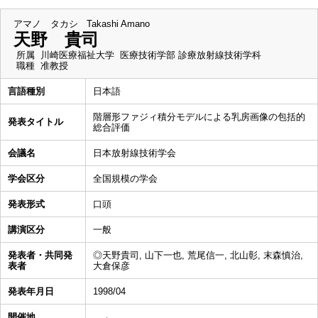
アマノ タカシ
Takashi Amano
天野 貴司
所属
川崎医療福祉大学 医療技術学部 診療放射線技術学科
職種
准教授
言語種別
日本語
階層形ファジィ積分モデルによる乳房画像の包括的
発表タイトル
総合評価
会議名
日本放射線技術学会
学会区分
全国規模の学会
発表形式
口頭
講演区分
一般
発表者・共同発
◎天野貴司, 山下一也, 荒尾信一, 北山彰, 末森慎治,
表者
大倉保彦
発表年月日
1998/04
開催地