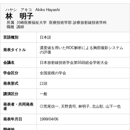
ハヤシ アキコ
Akiko Hayashi
林 明子
所属
川崎医療福祉大学 医療技術学部 診療放射線技術学科
職種
講師
言語種別
日本語
濃度値を用いたROC解析による胸部撮影システム
発表タイトル
の評価
会議名
日本放射線技術学会第55回総会学術大会
学会区分
全国規模の学会
発表形式
口頭
講演区分
一般
発表者・共同発表
◎荒尾信一, 天野貴司, 林明子, 北山彰, 山下一也
者
発表年月日
1999/04/06
開催地