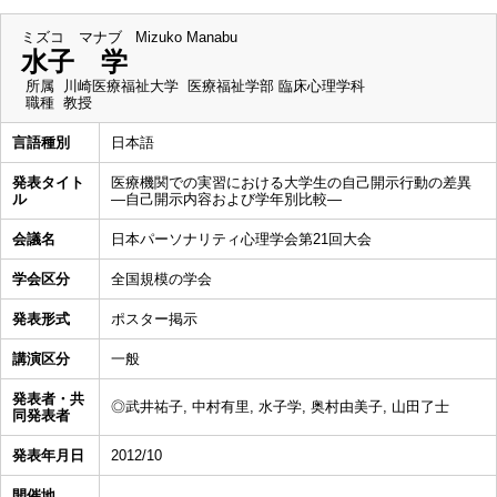
ミズコ マナブ
Mizuko Manabu
水子 学
所属
川崎医療福祉大学 医療福祉学部 臨床心理学科
職種
教授
言語種別
日本語
発表タイト
医療機関での実習における大学生の自己開示行動の差異
ル
―自己開示内容および学年別比較―
会議名
日本パーソナリティ心理学会第21回大会
学会区分
全国規模の学会
発表形式
ポスター掲示
講演区分
一般
発表者・共
◎武井祐子, 中村有里, 水子学, 奥村由美子, 山田了士
同発表者
発表年月日
2012/10
開催地