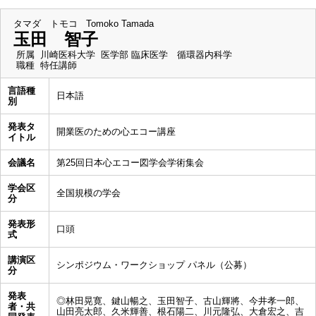
タマダ トモコ
Tomoko Tamada
玉田 智子
所属
川崎医科大学 医学部 臨床医学 循環器内科学
職種
特任講師
言語種
日本語
別
発表タ
開業医のための心エコー講座
イトル
会議名
第25回日本心エコー図学会学術集会
学会区
全国規模の学会
分
発表形
口頭
式
講演区
シンポジウム・ワークショップ パネル（公募）
分
発表
◎林田晃寛、鍵山暢之、玉田智子、古山輝將、今井孝一郎、
者・共
山田亮太郎、久米輝善、根石陽二、川元隆弘、大倉宏之、吉