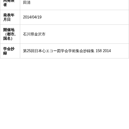
同発表
田清
者
発表年
2014/04/19
月日
開催地
（都市,
石川県金沢市
国名）
学会抄
第25回日本心エコー図学会学術集会抄録集 158 2014
録