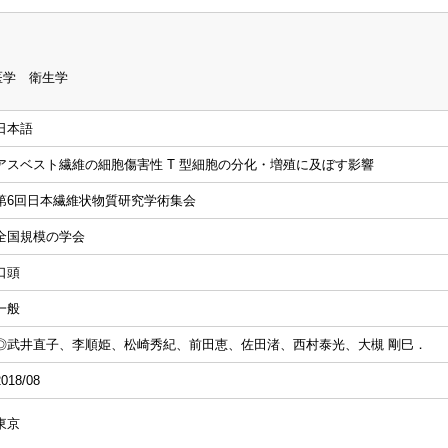
医学 衛生学
日本語
アスベスト繊維の細胞傷害性 T 型細胞の分化・増殖に及ぼす影響
第6回日本繊維状物質研究学術集会
全国規模の学会
口頭
一般
◎武井直子、李順姫、松崎秀紀、前田恵、佐田渚、西村泰光、大槻 剛巳．
2018/08
東京