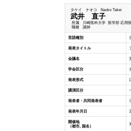
タケイ ナオコ
Naoko Takei
武井 直子
所属
川崎医科大学 医学部 応用
職種
講師
言語種別
発表タイトル
会議名
学会区分
発表形式
講演区分
発表者・共同発表者
発表年月日
開催地
（都市, 国名）