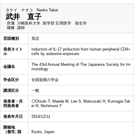
タケイ ナオコ
Naoko Takei
武井 直子
所属
川崎医科大学 医学部 応用医学 衛生学
職種
講師
言語種別
英語
発表タイト
Induction of IL-17 priduction from human peripheral CD4+
ル
cells by asbestos-exposure.
The 43rd Annual Meeting of The Japanese Society for Im
会議名
munology
学会区分
全国規模の学会
講演区分
一般
発表者・共
◎Otsuki T, Maeda M, Lee S, Matsuzaki H, Kumagai-Tak
同発表者
ei N, Nishimura Y
発表年月日
2014/12/11
開催地
（都市, 国
Kyoto, Japan