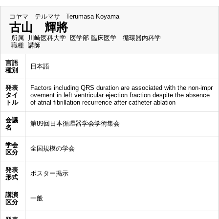
コヤマ テルマサ
Terumasa Koyama
古山 輝將
所属
川崎医科大学 医学部 臨床医学 循環器内科学
職種
講師
言語
日本語
種別
発表
Factors including QRS duration are associated with the non-impr
タイ
ovement in left ventricular ejection fraction despite the absence
トル
of atrial fibrillation recurrence after catheter ablation
会議
第89回日本循環器学会学術集会
名
学会
全国規模の学会
区分
発表
ポスター掲示
形式
講演
一般
区分