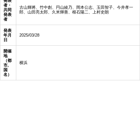
発表
者・
古山輝將、竹中創、円山綾乃、岡本公志、玉田智子、今井孝一
共同
郎、山田亮太郎、久米輝善、根石陽二、上村史朗
発表
者
発表
年月
2025/03/28
日
開催
地
（都
横浜
市,
国
名）