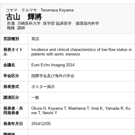
コヤマ テルマサ
Terumasa Koyama
古山 輝將
所属
川崎医科大学 医学部 臨床医学 循環器内科学
職種
講師
言語種別
英語
発表タイト
Incidence and clinical characteristics of low flow status in
ル
patients with aortic stenosis
会議名
Euro Echo Imaging 2014
学会区分
国際学会及び海外の学会
発表形式
ポスター掲示
講演区分
一般
発表者・共
Okura H, Koyama T, Maehama T, Imai K, Yamada R, Ku
同発表者
me T, Neishi Y
発表年月日
2014/12/05
開催地