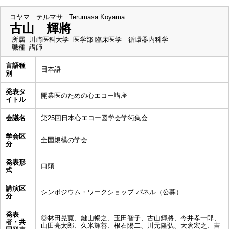
コヤマ テルマサ
Terumasa Koyama
古山 輝將
所属
川崎医科大学 医学部 臨床医学 循環器内科学
職種
講師
言語種
日本語
別
発表タ
開業医のための心エコー講座
イトル
会議名
第25回日本心エコー図学会学術集会
学会区
全国規模の学会
分
発表形
口頭
式
講演区
シンポジウム・ワークショップ パネル（公募）
分
発表
◎林田晃寛、鍵山暢之、玉田智子、古山輝將、今井孝一郎、
者・共
山田亮太郎、久米輝善、根石陽二、川元隆弘、大倉宏之、吉