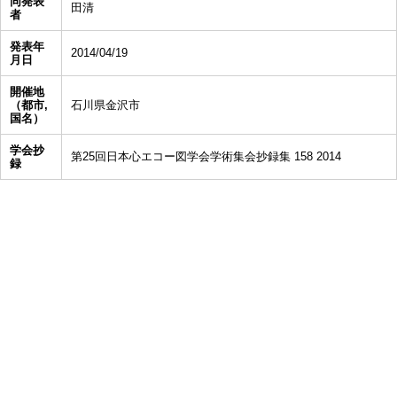
同発表
田清
者
発表年
2014/04/19
月日
開催地
（都市,
石川県金沢市
国名）
学会抄
第25回日本心エコー図学会学術集会抄録集 158 2014
録