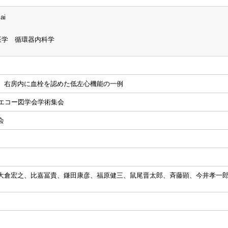
ai
医学 循環器内科学
、右房内に血栓を認めた低左心機能の一例
心エコー図学会学術集会
会
大倉宏之、比嘉冨貴、鎌田康彦、福原健三、鼠尾晋太郎、斉藤顕、今井孝一