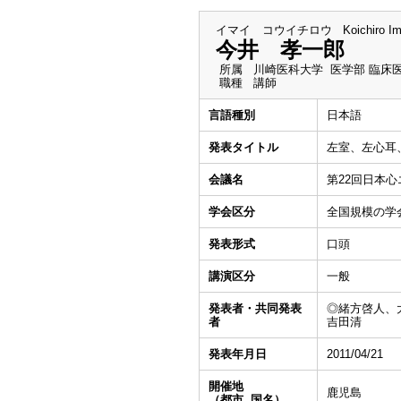
イマイ コウイチロウ
Koichiro Im
今井 孝一郎
所属
川崎医科大学 医学部 臨床
職種
講師
言語種別
日本語
発表タイトル
左室、左心耳
会議名
第22回日本
学会区分
全国規模の学
発表形式
口頭
講演区分
一般
発表者・共同発表
◎緒方啓人、
者
吉田清
発表年月日
2011/04/21
開催地
鹿児島
（都市, 国名）