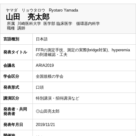
ヤマダ リョウタロウ
Ryotaro Yamada
山田 亮太郎
所属
川崎医科大学 医学部 臨床医学 循環器内科学
職種
講師
言語種別
日本語
FFRの測定手技、測定の実際(bridge対策)、hyperemia
発表タイトル
の到達確認・工夫
会議名
ARIA2019
学会区分
全国規模の学会
発表形式
口頭
講演区分
特別講演・招待講演など
発表者・共同
◎山田亮太郎
発表者
発表年月日
2019/11/21
開催地