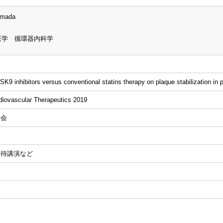
amada
医学 循環器内科学
K9 inhibitors versus conventional statins therapy on plaque stabilization in
iovascular Therapeutics 2019
学会
招待講演など
郎