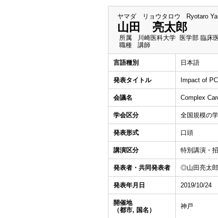
ヤマダ リョウタロウ
Ryotaro Y
山田 亮太郎
所属
川崎医科大学 医学部 臨床
職種
講師
言語種別
日本語
発表タイトル
Impact of PCS
会議名
Complex Card
学会区分
全国規模の
発表形式
口頭
講演区分
特別講演・
発表者・共同発表者
◎山田亮太
発表年月日
2019/10/24
開催地
神戸
（都市, 国名）