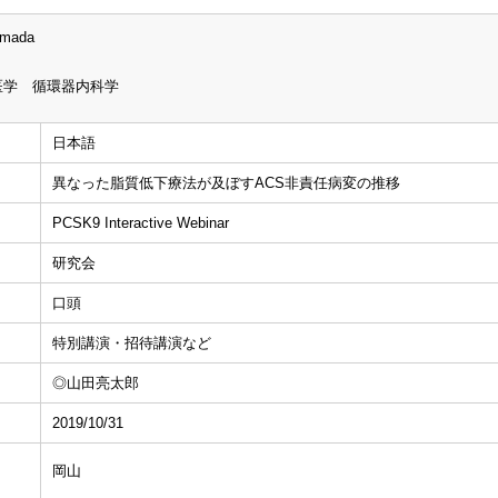
amada
医学 循環器内科学
日本語
異なった脂質低下療法が及ぼすACS非責任病変の推移
PCSK9 Interactive Webinar
研究会
口頭
特別講演・招待講演など
◎山田亮太郎
2019/10/31
岡山