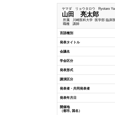
ヤマダ リョウタロウ
Ryotaro Y
山田 亮太郎
所属
川崎医科大学 医学部 臨床
職種
講師
言語種別
発表タイトル
会議名
学会区分
発表形式
講演区分
発表者・共同発表者
発表年月日
開催地
（都市, 国名）