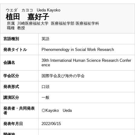
ウエダ カヨコ
Ueda Kayoko
植田 嘉好子
所属
川崎医療福祉大学 医療福祉学部 医療福祉学科
職種
教授
言語種別
英語
発表タイトル
Phenomenology in Social Work Research
39th International Human Science Research Confer
会議名
ence
学会区分
国際学会及び海外の学会
発表形式
口頭
講演区分
一般
発表者・共同発表
◎Kayoko Ueda
者
発表年月日
2022/06/15
開催地