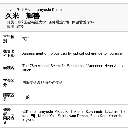
クメ テルヨシ
Teruyoshi Kume
久米 輝善
所属
川崎医療福祉大学 保健看護学部 保健看護学科
職種
教授
言語種
英語
別
発表タ
Assessment of fibrous cap by optical coherence tomography.
イトル
The 78th Annual Scientific Sessions of American Heart Assoc
会議名
iation
学会区
国際学会及び海外の学会
分
講演区
一般
分
発表
◎Kume Teruyoshi, Akasaka Takashi, Kawamoto Takahiro, To
者・共
yota Eiji, Neishi Yoji, Sukmawan Renan, Saito Ken, Yoshida
同発表
Kiyoshi
者