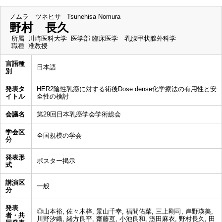
ノムラ ツネヒサ
Tsunehisa Nomura
野村 長久
所属
川崎医科大学 医学部 臨床医学 乳腺甲状腺外科学
職種
准教授
言語種
日本語
別
発表タ
HER2陰性乳癌に対する術後Dose dense化学療法の有用性と安
イトル
全性の検討
会議名
第29回日本乳癌学会学術総会
学会区
全国規模の学会
分
発表形
ポスター掲示
式
講演区
一般
分
発表
◎山本裕, 佐々木梓, 景山千幸, 福間佑菜, 三上剛司, 岸野瑛美,
者・共
川野汐織, 緒方良平, 齋藤亙, 小池良和, 惣田麻衣, 野村長久, 田