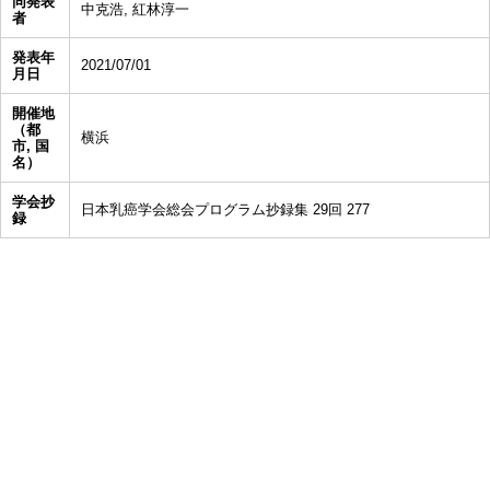
同発表
中克浩, 紅林淳一
者
発表年
2021/07/01
月日
開催地
（都
横浜
市, 国
名）
学会抄
日本乳癌学会総会プログラム抄録集 29回 277
録