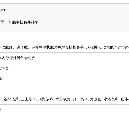
ura
医学 乳腺甲状腺外科学
全に腺腫、過形成、正常副甲状腺の複雑な様相を呈した副甲状腺機能亢進症の
日本内分泌外科学会総会
の学会
掲示
, 福間佑菜, 三上剛司, 川野汐織, 岸野瑛美, 緒方良平, 齋藤亙, 小池良和, 山本
3