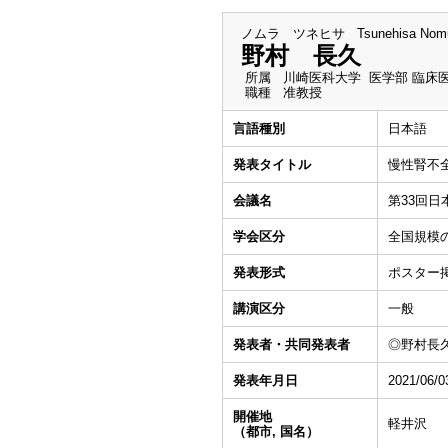
ノムラ ツネヒサ
Tsunehisa Nom
野村 長久
所属
川崎医科大学 医学部 臨床
職種
准教授
言語種別
日本語
発表タイトル
慢性腎不
会議名
第33回
学会区分
全国規模
発表形式
ポスター
講演区分
一般
発表者・共同発表者
◎野村長久
発表年月日
2021/06/0
開催地
軽井沢
（都市, 国名）