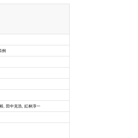
1例
裕, 田中克浩, 紅林淳一