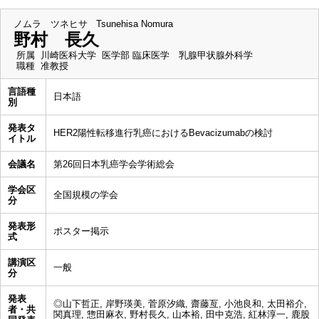
ノムラ ツネヒサ
Tsunehisa Nomura
野村 長久
所属
川崎医科大学 医学部 臨床医学 乳腺甲状腺外科学
職種
准教授
言語種
日本語
別
発表タ
HER2陽性転移進行乳癌におけるBevacizumabの検討
イトル
会議名
第26回日本乳癌学会学術総会
学会区
全国規模の学会
分
発表形
ポスター掲示
式
講演区
一般
分
発表
◎山下哲正, 岸野瑛美, 菅原汐織, 齋藤亙, 小池良和, 太田裕介,
者・共
関真理, 惣田麻衣, 野村長久, 山本裕, 田中克浩, 紅林淳一, 鹿股