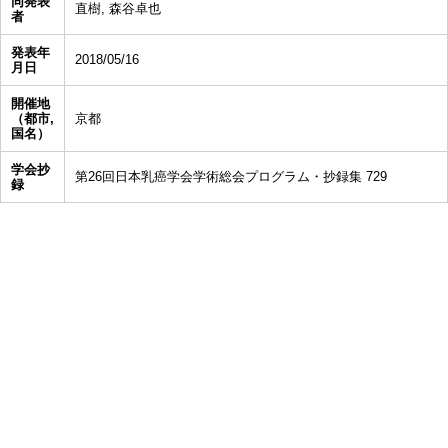
同発表
直樹, 森谷卓也
者
発表年
2018/05/16
月日
開催地
（都市,
京都
国名）
学会抄
第26回日本乳癌学会学術総会プログラム・抄録集 729
録