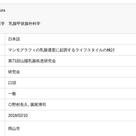
ura
医学 乳腺甲状腺外科学
日本語
マンモグラフィの乳腺濃度に起因するライフスタイルの検討
第71回山陽乳腺疾患研究会
研究会
口頭
一般
◎野村長久, 園尾博司
2018/02/10
岡山市