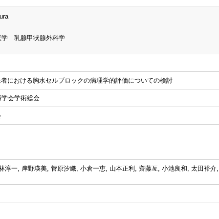
ura
医学 乳腺甲状腺外科学
患者における胸水セルブロックの病理学的評価についての検討
癌学会学術総会
会
林淳一, 岸野瑛美, 菅原汐織, 小倉一恵, 山本正利, 齋藤亙, 小池良和, 太田裕介,