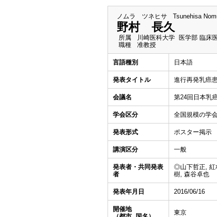
ノムラ ツネヒサ
Tsunehisa Nom
野村 長久
所属
川崎医科大学 医学部 臨床
職種
准教授
言語種別
日本語
発表タイトル
進行再発乳癌
会議名
第24回日本乳
学会区分
全国規模の学
発表形式
ポスター掲示
講演区分
一般
発表者・共同発表
◎山下哲正, 紅
者
樹, 森谷卓也
発表年月日
2016/06/16
開催地
東京
（都市, 国名）