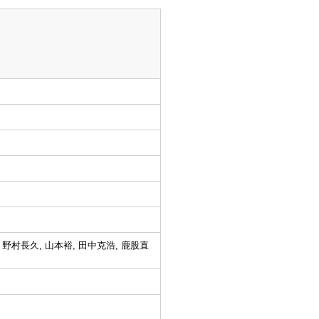
 野村長久, 山本裕, 田中克浩, 鹿股直