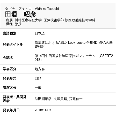
タブチ アキヒコ
Akihiko Tabuchi
田淵 昭彦
所属
川崎医療福祉大学 医療技術学部 診療放射線技術学科
職種
教授
言語種別
日本語
低流速における ASLとLook-Locker併用4D-MRAの基
発表タイトル
礎検討
第14回中四国放射線医療技術フォーラム （CSFRT2
会議名
018）
学会区分
地方会
発表形式
口頭
講演区分
一般
発表者・共同発
◎田淵昭彦, 文屋貴晴, 荒尾信一
表者
発表年月日
2018/11/03