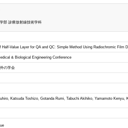
i
学部 診療放射線技術学科
 Half-Value Layer for QA and QC: Simple Method Using Radiochromic Film D
edical & Biological Engineering Conference
外の学会
hiro, Katsuda Toshizo, Gotanda Rumi, Tabuchi Akihiko, Yamamoto Kenyu, K
que