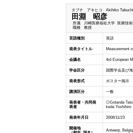
タブチ アキヒコ
Akihiko Tabuch
田淵 昭彦
所属
川崎医療福祉大学 医療技術
職種
教授
言語種別
英語
発表タイトル
Measurement of
会議名
4rd European M
学会区分
国際学会及び海
発表形式
ポスター掲示
講演区分
一般
発表者・共同発
◎Gotanda Tatsu
表者
keda Yoshihiro
発表年月日
2008/11/23
開催地
Antwerp, Belgi
（都市, 国名）