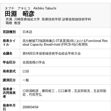
タブチ アキヒコ
Akihiko Tabuchi
田淵 昭彦
所属
川崎医療福祉大学 医療技術学部 診療放射線技術学科
職種
教授
言語種別
日本語
発表タイ
高分解能T2強調画像(1.0T装置)取得におけるFunctional Res
トル
idual Capacity Breath-hold (FRCB-H)の有用性
会議名
第64回日本放射線技術学会総会学術大会
学会区分
全国規模の学会
発表形式
口頭
講演区分
一般
発表者・
◎田淵昭彦，勝田稔三，江口麻理，五反田留見，五反田龍
共同発表
宏，竹田芳弘
者
発表年月
2008/04/04
日