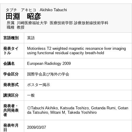
タブチ アキヒコ
Akihiko Tabuchi
田淵 昭彦
所属
川崎医療福祉大学 医療技術学部 診療放射線技術学科
職種
教授
言語種別
英語
発表タイ
Motionless T2 weighted magnetic resonance liver imaging
トル
using functional residual capacity breath-hold
会議名
European Radiology 2009
学会区分
国際学会及び海外の学会
発表形式
ポスター掲示
講演区分
一般
発表者・
◎Tabuchi Akihiko, Katsuda Toshizo, Gotanda Rumi, Gotan
共同発表
da Tatsuhiro, Mitani M, Takeda Yoshihiro
者
発表年月
2009/03/07
日